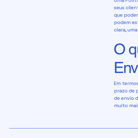
Uma Políti
seus clie
que podem
podem est
clara, um
O qu
Env
Em termos 
prazo de 
de envio d
muito mai