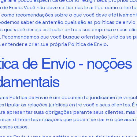
e geral e pouco específica de como redigir seus próprios 
a de Envio. Você não deve se fiar neste artigo como orient
ou como recomendações sobre o que você deve efetivament
podemos saber de antemão quais são as políticas de envio
s que você deseja estipular entre a sua empresa e seus cli
s. Recomendamos que você busque orientação jurídica se pr
 entender e criar sua própria Política de Envio.
tica de Envio - noções
damentais
, uma Política de Envio é um documento juridicamente vincu
 estipular as relações jurídicas entre você e seus clientes. É
para apresentar suas obrigações perante seus clientes, ma
arecer diferentes situações que podem se dar e o que aco
esses casos.