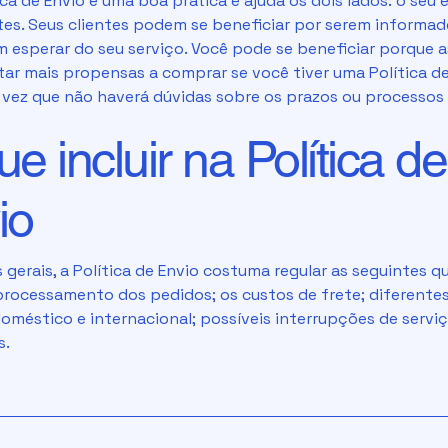
ca de Envio é uma boa prática e ajuda os dois lados: o seu 
ntes. Seus clientes podem se beneficiar por serem informad
 esperar do seu serviço. Você pode se beneficiar porque 
ar mais propensas a comprar se você tiver uma Política de
a vez que não haverá dúvidas sobre os prazos ou processos 
e incluir na Política de
io
gerais, a Política de Envio costuma regular as seguintes q
processamento dos pedidos; os custos de frete; diferente
oméstico e internacional; possíveis interrupções de serviç
s.