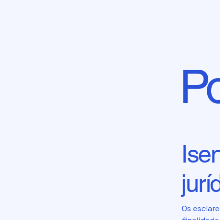
Po
Ise
jurí
Os esclar