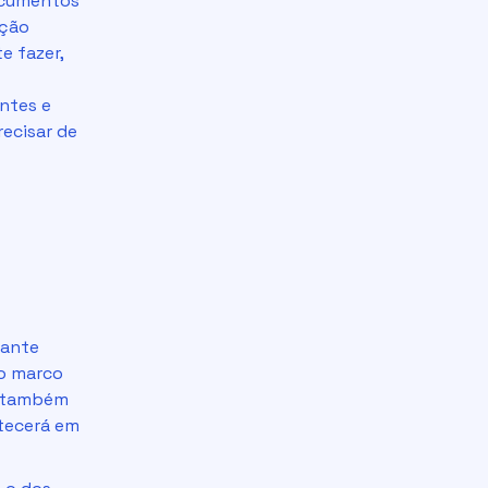
documentos
ação
e fazer,
entes e
ecisar de
lante
 o marco
s também
ntecerá em