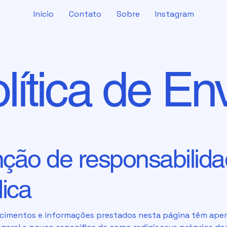
Início
Contato
Sobre
Instagram
lítica de En
nção de responsabilid
dica
ecimentos e informações prestados nesta página têm ape