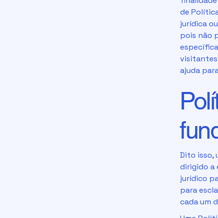
finalidad
de Polític
jurídica 
pois não 
específica
visitante
ajuda para
Polí
fun
Dito isso
dirigido a
jurídico 
para escl
cada um d