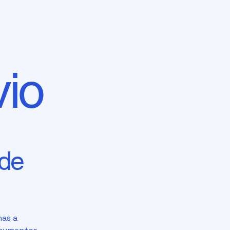
vio
ade
nas a