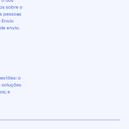
e o dos
os sobre o
as pessoas
 Envio
de envio.
uestões: o
s soluções
os; e